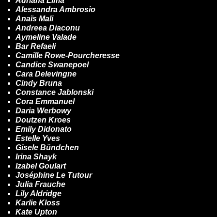
Adriana Lima
Alessandra Ambrosio
Anaïs Mali
Andreea Diaconu
Aymeline Valade
Bar Refaeli
Camille Rowe-Pourcheresse
Candice Swanepoel
Cara Delevingne
Cindy Bruna
Constance Jablonski
Cora Emmanuel
Daria Werbowy
Doutzen Kroes
Emily Didonato
Estelle Yves
Gisele Bündchen
Irina Shayk
Izabel Goulart
Joséphine Le Tutour
Julia Frauche
Lily Aldridge
Karlie Kloss
Kate Upton