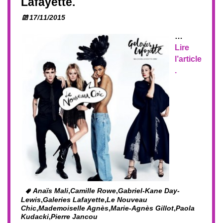
Lafayette.
17/11/2015
…
Lire
l’article
.
Anaïs Mali
,
Camille Rowe
,
Gabriel-Kane Day-
Lewis
,
Galeries Lafayette
,
Le Nouveau
Chic
,
Mademoiselle Agnès
,
Marie-Agnès Gillot
,
Paola
Kudacki
,
Pierre Jancou