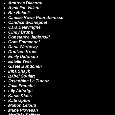
Andreea Diaconu
Aymeline Valade
Bar Refaeli
Camille Rowe-Pourcheresse
Candice Swanepoel
Cara Delevingne
Cindy Bruna
Constance Jablonski
Cora Emmanuel
Daria Werbowy
Doutzen Kroes
Emily Didonato
Estelle Yves
Gisele Bündchen
Irina Shayk
Izabel Goulart
Joséphine Le Tutour
Julia Frauche
Lily Aldridge
Karlie Kloss
Kate Upton
Manon Leloup
Marie Piovesan