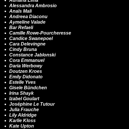
Adriana Lima
Alessandra Ambrosio
Anaïs Mali
Andreea Diaconu
Aymeline Valade
Bar Refaeli
Camille Rowe-Pourcheresse
Candice Swanepoel
Cara Delevingne
Cindy Bruna
Constance Jablonski
Cora Emmanuel
Daria Werbowy
Doutzen Kroes
Emily Didonato
Estelle Yves
Gisele Bündchen
Irina Shayk
Izabel Goulart
Joséphine Le Tutour
Julia Frauche
Lily Aldridge
Karlie Kloss
Kate Upton