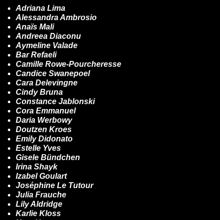
Adriana Lima
Alessandra Ambrosio
Anaïs Mali
Andreea Diaconu
Aymeline Valade
Bar Refaeli
Camille Rowe-Pourcheresse
Candice Swanepoel
Cara Delevingne
Cindy Bruna
Constance Jablonski
Cora Emmanuel
Daria Werbowy
Doutzen Kroes
Emily Didonato
Estelle Yves
Gisele Bündchen
Irina Shayk
Izabel Goulart
Joséphine Le Tutour
Julia Frauche
Lily Aldridge
Karlie Kloss