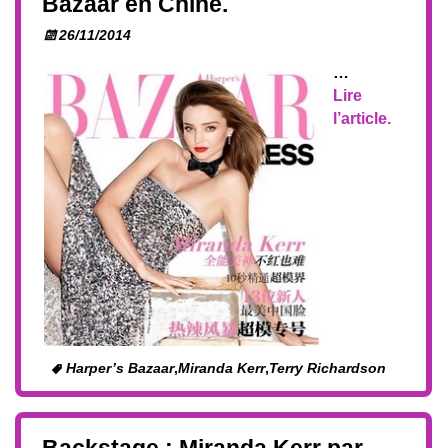
Bazaar en Chine.
26/11/2014
…
Lire
l’article.
Harper’s Bazaar
,
Miranda Kerr
,
Terry Richardson