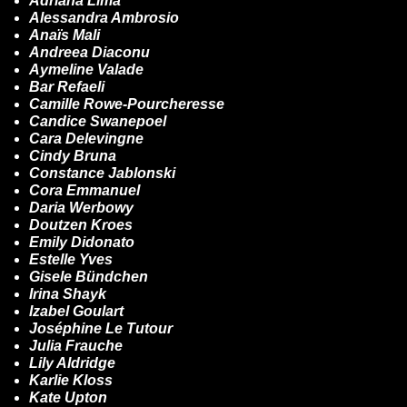
Adriana Lima
Alessandra Ambrosio
Anaïs Mali
Andreea Diaconu
Aymeline Valade
Bar Refaeli
Camille Rowe-Pourcheresse
Candice Swanepoel
Cara Delevingne
Cindy Bruna
Constance Jablonski
Cora Emmanuel
Daria Werbowy
Doutzen Kroes
Emily Didonato
Estelle Yves
Gisele Bündchen
Irina Shayk
Izabel Goulart
Joséphine Le Tutour
Julia Frauche
Lily Aldridge
Karlie Kloss
Kate Upton