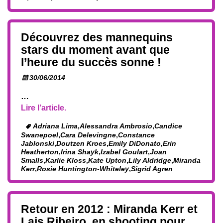
Découvrez des mannequins
stars du moment avant que
l’heure du succès sonne !
30/06/2014
…
Lire l’article.
Adriana Lima
,
Alessandra Ambrosio
,
Candice
Swanepoel
,
Cara Delevingne
,
Constance
Jablonski
,
Doutzen Kroes
,
Emily DiDonato
,
Erin
Heatherton
,
Irina Shayk
,
Izabel Goulart
,
Joan
Smalls
,
Karlie Kloss
,
Kate Upton
,
Lily Aldridge
,
Miranda
Kerr
,
Rosie Huntington-Whiteley
,
Sigrid Agren
Retour en 2012 : Miranda Kerr et
Lais Ribeiro, en shooting pour