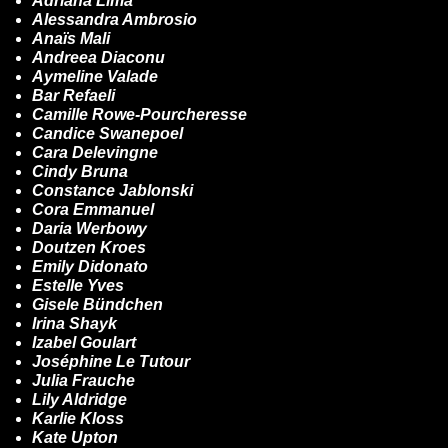
Adriana Lima
Alessandra Ambrosio
Anaïs Mali
Andreea Diaconu
Aymeline Valade
Bar Refaeli
Camille Rowe-Pourcheresse
Candice Swanepoel
Cara Delevingne
Cindy Bruna
Constance Jablonski
Cora Emmanuel
Daria Werbowy
Doutzen Kroes
Emily Didonato
Estelle Yves
Gisele Bündchen
Irina Shayk
Izabel Goulart
Joséphine Le Tutour
Julia Frauche
Lily Aldridge
Karlie Kloss
Kate Upton