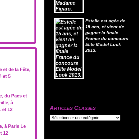
Estelle est agée de
15 ans, et vient de
gagner la finale
France du concours
Elite Model Look
2013.
 et de la Fête,
 et 5
e, du Pacs et
ille, à
Articles Classés
 et 12
, à Paris Le
t 12