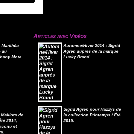
Articles avec Vidéos
 Marilhéa
Automne/Hiver 2014 : Sigrid
e au
Agren auprès de la marque
thany Mota.
Lucky Brand.
Sigrid Agren pour Hazzys de
 Maillots de
la collection Printemps / Été
Été 2014,
2015.
aconu et
a.