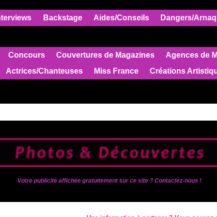
nterviews
Backstage
Aides/Conseils
Dangers/Arnaq
Concours
Couvertures de Magazines
Agences de 
Actrices/Chanteuses
Miss France
Créations Artistiq
Votre publicité affichée gratuitement sur ce site ? Contactez-nous !