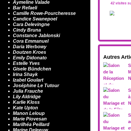
Aymeline Valade
42 visites s
Bar Refaeli
Camille Rowe-Pourcheresse
Candice Swanepoel
Cara Delevingne
Cindy Bruna
Constance Jablonski
Cora Emmanuel
Daria Werbowy
Doutzen Kroes
Autres Arti
Emily Didonato
Estelle Yves
S
Gisele Bündchen
M
Irina Shayk
N
Izabel Goulart
Joséphine Le Tutour
S
Julia Frauche
Lily Aldridge
à
Karlie Kloss
N
Kate Upton
Manon Leloup
S
Marie Piovesan
a
Marilhéa Peillard
e
Marine Deleeuw