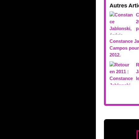
Autres Arti
C
2
p
Constance Ja
Campos pour
2012.
R
J
l