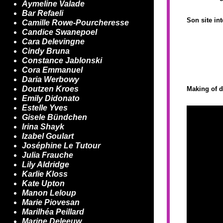
Aymeline Valade
Bar Refaeli
Son site int
Camille Rowe-Pourcheresse
Candice Swanepoel
Cara Delevingne
Cindy Bruna
Constance Jablonski
Cora Emmanuel
Daria Werbowy
Doutzen Kroes
Making of d
Emily Didonato
Estelle Yves
Gisele Bündchen
Irina Shayk
Izabel Goulart
Joséphine Le Tutour
Julia Frauche
Lily Aldridge
Karlie Kloss
Kate Upton
Manon Leloup
Marie Piovesan
Marilhéa Peillard
Marine Deleeuw