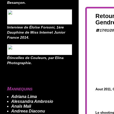
Besançon.
Retour
Gendre
Interview de Éloïse Forsoni, 1ère
17/01/2
Dauphine de Miss Internet Junior
France 2014.
Étincelles de Couleurs, par Elina
Photographie.
Mannequins
Aout 2011, 
Adriana Lima
Alessandra Ambrosio
Anaïs Mali
Andreea Diaconu
Le shooting