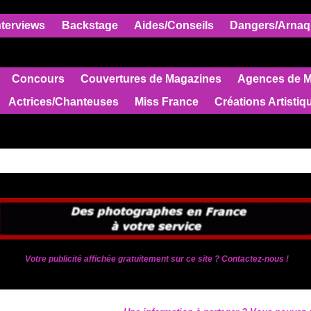
nterviews
Backstage
Aides/Conseils
Dangers/Arnaq
Concours
Couvertures de Magazines
Agences de 
Actrices/Chanteuses
Miss France
Créations Artistiq
Votre publicité affichée gratuitement sur ce site ? Contactez-nous !