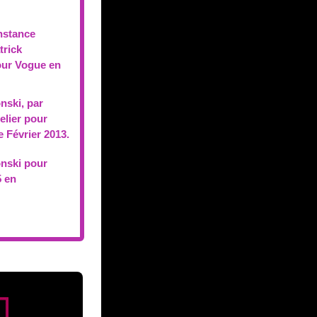
onstance
trick
our Vogue en
nski, par
elier pour
Février 2013.
nski pour
 en