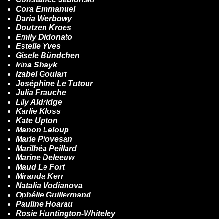
Cora Emmanuel
Daria Werbowy
Doutzen Kroes
Emily Didonato
Estelle Yves
Gisele Bündchen
Irina Shayk
Izabel Goulart
Joséphine Le Tutour
Julia Frauche
Lily Aldridge
Karlie Kloss
Kate Upton
Manon Leloup
Marie Piovesan
Marilhéa Peillard
Marine Deleeuw
Maud Le Fort
Miranda Kerr
Natalia Vodianova
Ophélie Guillermand
Pauline Hoarau
Rosie Huntington-Whiteley