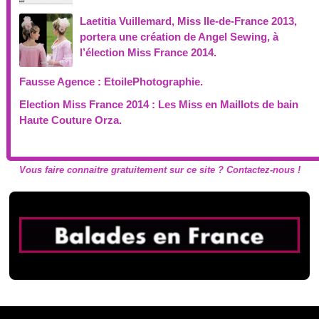
Laetitia Vuillemard, Miss Ile-de-France 2013,
portera une création de Angel Sewing, à
l’élection Miss France 2014.
Fausse Agence : EtoilePhotographie.
Election Miss France 2014 : Les Miss en Maillots de bain
Haute Couture Orza.
Vous faire connaitre gratuitement sur ce site ? Contactez-nous !