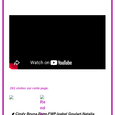
261 visites sur cette page.
Cindy Bruna
,
Etam
,
FWP
,
Izabel Goulart
,
Natalia