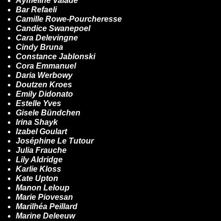
Aymeline Valade
Bar Refaeli
Camille Rowe-Pourcheresse
Candice Swanepoel
Cara Delevingne
Cindy Bruna
Constance Jablonski
Cora Emmanuel
Daria Werbowy
Doutzen Kroes
Emily Didonato
Estelle Yves
Gisele Bündchen
Irina Shayk
Izabel Goulart
Joséphine Le Tutour
Julia Frauche
Lily Aldridge
Karlie Kloss
Kate Upton
Manon Leloup
Marie Piovesan
Marilhéa Peillard
Marine Deleeuw