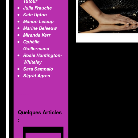
Tutour
Julia Frauche
Kate Upton
Manon Leloup
Marine Deleeuw
Miranda Kerr
Ophélie
Guillermand
Rosie Huntington-
Whiteley
Sara Sampaio
Sigrid Agren
MOD'INFO
Quelques Articles
: