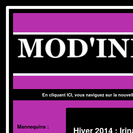
Skip to primary content
Aller au contenu secondaire
En cliquant ICI, vous naviguez sur la nouvel
Mannequins :
Hiver 2014 : Iri