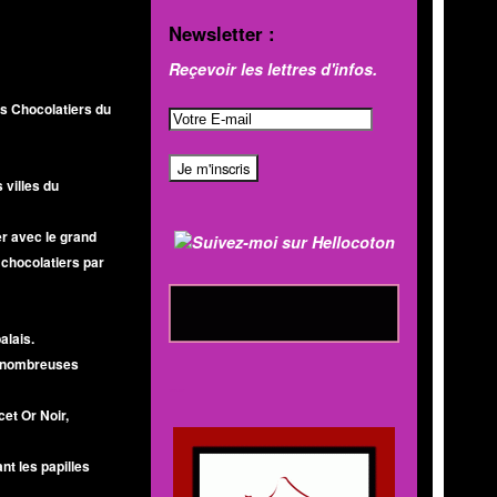
Newsletter :
Reçevoir les lettres d'infos.
rs Chocolatiers du
 villes du
er avec le grand
 chocolatiers par
alais.
de nombreuses
MOD'INFO
cet Or Noir,
nt les papilles