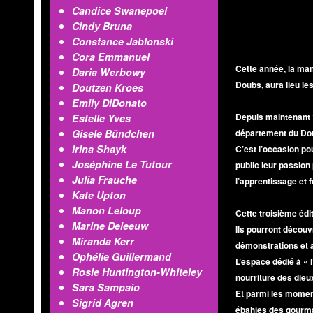
Candice Swanepoel
Cindy Bruna
Constance Jablonski
Cora Emmanuel
Cette année, la man
Daria Werbowy
Doubs, aura lieu l
Doutzen Kroes
Emily DiDonato
Depuis maintenant 1
Estelle Yves
Gisele Bündchen
département du Dou
Irina Shayk
C’est l’occasion po
Joséphine Le Tutour
public leur passion
Julia Frauche
l’apprentissage et f
Kate Upton
Manon Leloup
Cette troisième édi
Marine Deleeuw
Ils pourront découv
Miranda Kerr
démonstrations et a
Ophélie Guillermand
L’espace dédié à « l
Rosie Huntington-Whiteley
nourriture des dieu
Sara Sampaio
Et parmi les moment
Sigrid Agren
ébahies des gourma