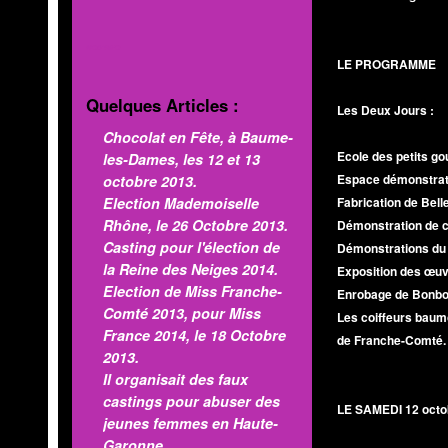
MOD'INFO
LE PROGRAMME
Quelques Articles :
Les Deux Jours :
Chocolat en Fête, à Baume-
Ecole des petits g
les-Dames, les 12 et 13
Espace démonstrati
octobre 2013.
Election Mademoiselle
Fabrication de Bell
Rhône, le 26 Octobre 2013.
Démonstration de c
Casting pour l'élection de
Démonstrations du
la Reine des Neiges 2014.
Exposition des œuv
Election de Miss Franche-
Enrobage de Bonbo
Comté 2013, pour Miss
Les coiffeurs baumo
France 2014, le 18 Octobre
de Franche-Comté.
2013.
Il organisait des faux
castings pour abuser des
LE SAMEDI 12 octob
jeunes femmes en Haute-
Garonne.