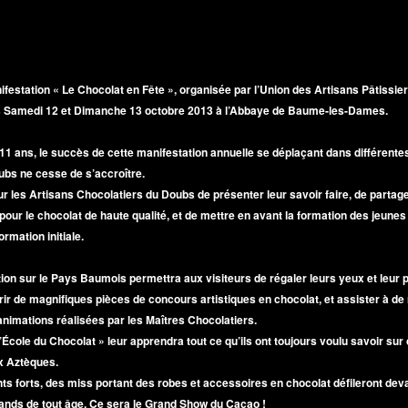
ifestation « Le Chocolat en Fête », organisée par l’Union des Artisans Pâtissie
es Samedi 12 et Dimanche 13 octobre 2013 à l’Abbaye de Baume-les-Dames.
1 ans, le succès de cette manifestation annuelle se déplaçant dans différentes
bs ne cesse de s’accroître.
ur les Artisans Chocolatiers du Doubs de présenter leur savoir faire, de partag
 pour le chocolat de haute qualité, et de mettre en avant la formation des jeunes
ormation initiale.
tion sur le Pays Baumois permettra aux visiteurs de régaler leurs yeux et leur p
rir de magnifiques pièces de concours artistiques en chocolat, et assister à 
nimations réalisées par les Maîtres Chocolatiers.
’École du Chocolat » leur apprendra tout ce qu’ils ont toujours voulu savoir sur 
x Aztèques.
s forts, des miss portant des robes et accessoires en chocolat défileront deva
nds de tout âge. Ce sera le Grand Show du Cacao !