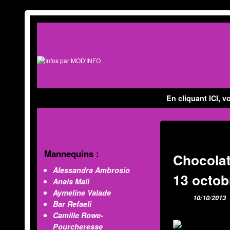
Skip to primary content
Aller au contenu secondaire
En cliquant ICI, v
Mannequins :
Chocolat
Alessandra Ambrosio
13 octob
Anais Mali
Aymeline Valade
10/10/2013
Bar Refaeli
Camille Rowe-
;">
Pourcheresse